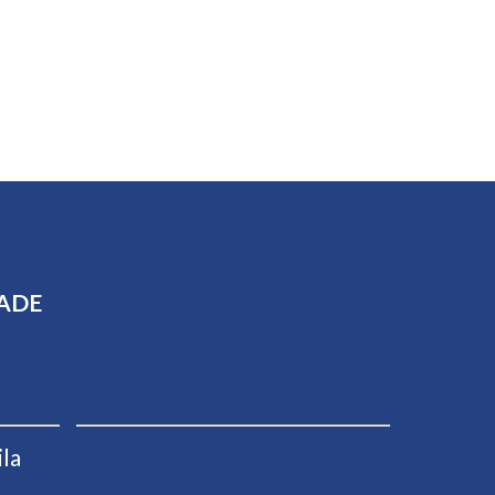
DADE
la